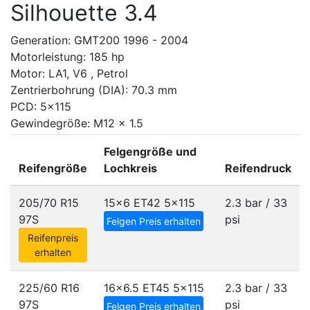
Silhouette 3.4
Generation: GMT200 1996 - 2004
Motorleistung: 185 hp
Motor: LA1, V6 , Petrol
Zentrierbohrung (DIA): 70.3 mm
PCD: 5x115
Gewindegröße: M12 x 1.5
Felgengröße und
Reifengröße
Lochkreis
Reifendruck
205/70 R15
15x6 ET42
5x115
2.3 bar / 33
97S
psi
Felgen Preis erhalten
Reifenpreis
erhalten
225/60 R16
16x6.5 ET45
5x115
2.3 bar / 33
97S
psi
Felgen Preis erhalten