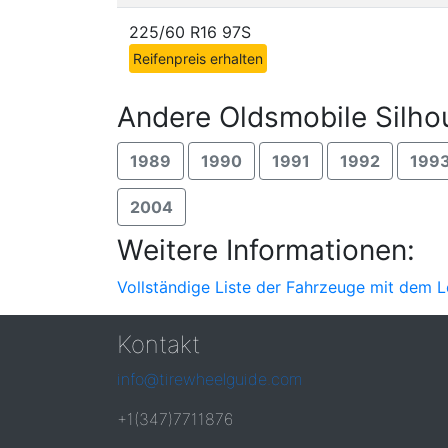
225/60 R16 97S
Reifenpreis erhalten
Andere Oldsmobile Silho
1989
1990
1991
1992
199
2004
Weitere Informationen:
Vollständige Liste der Fahrzeuge mit dem 
Kontakt
info@tirewheelguide.com
+1(347)7711876