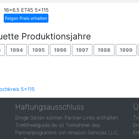
16x6.5 ET45
5x115
Felgen Preis erhalten
uette Produktionsjahre
3
1994
1995
1996
1997
1998
1999
Lochkreis 5x115
Haftungsausschluss
Ü
Einige Seiten können Partner-Links enthalten.
Ti
TireWheelguide.de ist Teilnehmer des
En
Partnerprogramms von Amazon Services LLC,
Er