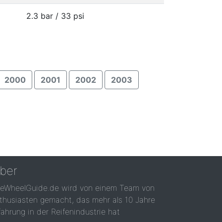
2.3 bar / 33 psi
2000
2001
2002
2003
ber
reWheelGuide.de wird von einem Team von
thusiasten gemacht, das mehr als 10 Jahre
fahrung in der Reifenindustrie hat