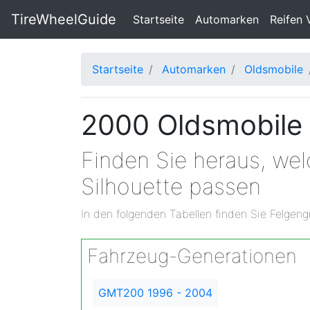
TireWheelGuide
(current)
Startseite
Automarken
Reifen 
Startseite
Automarken
Oldsmobile
2000 Oldsmobile 
Finden Sie heraus, we
Silhouette passen
In den folgenden Tabellen finden Sie Felgeng
Fahrzeug-Generationen
GMT200 1996 - 2004