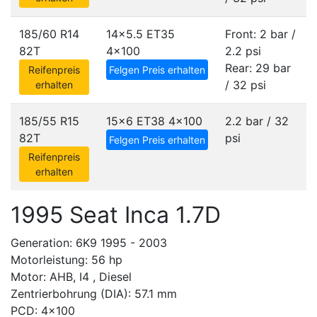
185/60 R14
14x5.5 ET35
Front: 2 bar /
82T
4x100
2.2 psi
Rear: 29 bar
Reifenpreis
Felgen Preis erhalten
/ 32 psi
erhalten
185/55 R15
15x6 ET38
4x100
2.2 bar / 32
82T
psi
Felgen Preis erhalten
Reifenpreis
erhalten
1995 Seat Inca 1.7D
Generation: 6K9 1995 - 2003
Motorleistung: 56 hp
Motor: AHB, I4 , Diesel
Zentrierbohrung (DIA): 57.1 mm
PCD: 4x100