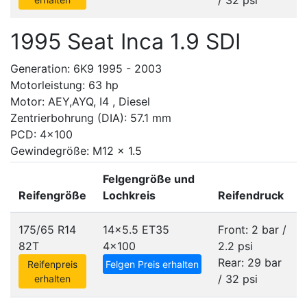
/ 32 psi
1995 Seat Inca 1.9 SDI
Generation: 6K9 1995 - 2003
Motorleistung: 63 hp
Motor: AEY,AYQ, I4 , Diesel
Zentrierbohrung (DIA): 57.1 mm
PCD: 4x100
Gewindegröße: M12 x 1.5
Felgengröße und
Reifengröße
Lochkreis
Reifendruck
175/65 R14
14x5.5 ET35
Front: 2 bar /
82T
4x100
2.2 psi
Rear: 29 bar
Reifenpreis
Felgen Preis erhalten
/ 32 psi
erhalten