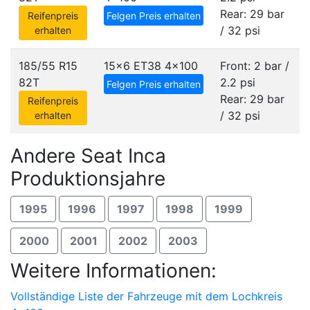
Rear: 29 bar
Reifenpreis
Felgen Preis erhalten
/ 32 psi
erhalten
185/55 R15
15x6 ET38
4x100
Front: 2 bar /
82T
2.2 psi
Felgen Preis erhalten
Rear: 29 bar
Reifenpreis
/ 32 psi
erhalten
Andere Seat Inca
Produktionsjahre
1995
1996
1997
1998
1999
2000
2001
2002
2003
Weitere Informationen:
Vollständige Liste der Fahrzeuge mit dem Lochkreis