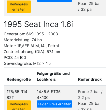
Rear: 29 bar
Reifenpreis
/ 32 psi
erhalten
1995 Seat Inca 1.6i
Generation: 6K9 1995 - 2003
Motorleistung: 74 hp
Motor: 1F,AEE,ALM, I4 , Petrol
Zentrierbohrung (DIA): 57.1 mm
PCD: 4x100
Gewindegröße: M12 x 1.5
Felgengröße und
Reifengröße
Lochkreis
Reifendruck
175/65 R14
14x5.5 ET35
Front: 2 bar /
82T
4x100
2.2 psi
Rear: 29 bar
Reifenpreis
Felgen Preis erhalten
/ 32 psi
erhalten