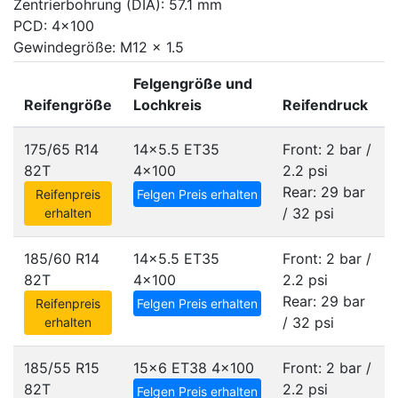
Zentrierbohrung (DIA): 57.1 mm
PCD: 4x100
Gewindegröße: M12 x 1.5
Felgengröße und
Reifengröße
Lochkreis
Reifendruck
175/65 R14
14x5.5 ET35
Front: 2 bar /
82T
4x100
2.2 psi
Rear: 29 bar
Reifenpreis
Felgen Preis erhalten
/ 32 psi
erhalten
185/60 R14
14x5.5 ET35
Front: 2 bar /
82T
4x100
2.2 psi
Rear: 29 bar
Reifenpreis
Felgen Preis erhalten
/ 32 psi
erhalten
185/55 R15
15x6 ET38
4x100
Front: 2 bar /
82T
2.2 psi
Felgen Preis erhalten