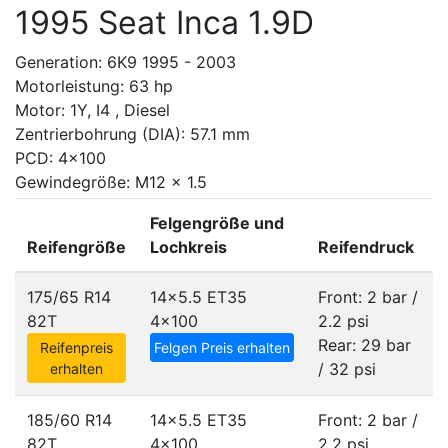
1995 Seat Inca 1.9D
Generation: 6K9 1995 - 2003
Motorleistung: 63 hp
Motor: 1Y, I4 , Diesel
Zentrierbohrung (DIA): 57.1 mm
PCD: 4x100
Gewindegröße: M12 x 1.5
Felgengröße und
Reifengröße
Lochkreis
Reifendruck
175/65 R14
14x5.5 ET35
Front: 2 bar /
82T
4x100
2.2 psi
Rear: 29 bar
Reifenpreis
Felgen Preis erhalten
/ 32 psi
erhalten
185/60 R14
14x5.5 ET35
Front: 2 bar /
82T
4x100
2.2 psi