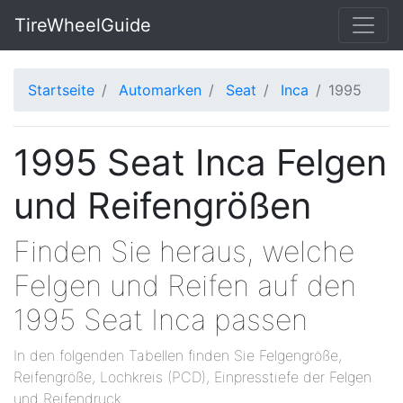
TireWheelGuide
Startseite
Automarken
Seat
Inca
1995
1995 Seat Inca Felgen
und Reifengrößen
Finden Sie heraus, welche
Felgen und Reifen auf den
1995 Seat Inca passen
In den folgenden Tabellen finden Sie Felgengröße,
Reifengröße, Lochkreis (PCD), Einpresstiefe der Felgen
und Reifendruck.