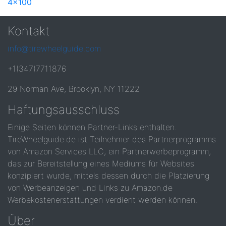
4x100
Kontakt
info@tirewheelguide.com
+1(347)7711876
29 Norman Ave, Brooklyn, NY 11222
Haftungsausschluss
Einige Seiten können Partner-Links enthalten.
TireWheelguide.de ist Teilnehmer des Partnerprogramms
von Amazon Services LLC, ein Partnerwerbeprogramm,
das zur Bereitstellung eines Mediums für Websites
konzipiert wurde, mittels dessen durch die Platzierung
von Werbeanzeigen und Links zu Amazon.de
Werbekostenerstattungen verdient werden können.
Über