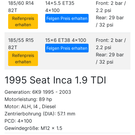
185/60 R14
14x5.5 ET35
Front: 2 bar /
82T
4x100
2.2 psi
Rear: 29 bar
Reifenpreis
Felgen Preis erhalten
/ 32 psi
erhalten
185/55 R15
15x6 ET38
4x100
Front: 2 bar /
82T
2.2 psi
Felgen Preis erhalten
Rear: 29 bar
Reifenpreis
/ 32 psi
erhalten
1995 Seat Inca 1.9 TDI
Generation: 6K9 1995 - 2003
Motorleistung: 89 hp
Motor: ALH, I4 , Diesel
Zentrierbohrung (DIA): 57.1 mm
PCD: 4x100
Gewindegröße: M12 x 1.5