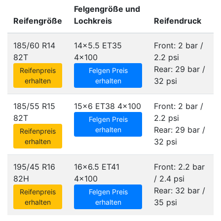
Felgengröße und
Reifengröße
Lochkreis
Reifendruck
185/60 R14
14x5.5 ET35
Front: 2 bar /
82T
4x100
2.2 psi
Rear: 29 bar /
Reifenpreis
Felgen Preis
32 psi
erhalten
erhalten
185/55 R15
15x6 ET38
4x100
Front: 2 bar /
82T
2.2 psi
Felgen Preis
Rear: 29 bar /
erhalten
Reifenpreis
32 psi
erhalten
195/45 R16
16x6.5 ET41
Front: 2.2 bar
82H
4x100
/ 2.4 psi
Rear: 32 bar /
Reifenpreis
Felgen Preis
35 psi
erhalten
erhalten