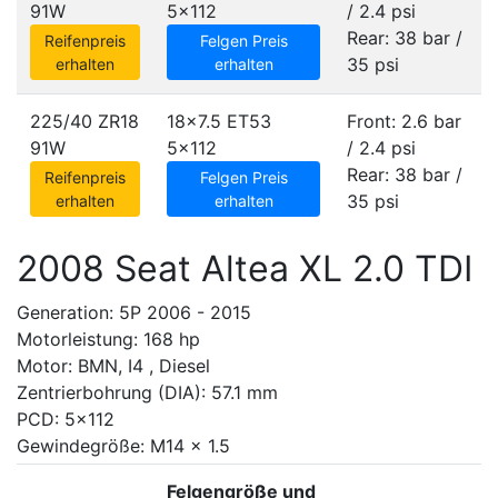
91W
5x112
/ 2.4 psi
Rear: 38 bar /
Reifenpreis
Felgen Preis
35 psi
erhalten
erhalten
225/40 ZR18
18x7.5 ET53
Front: 2.6 bar
91W
5x112
/ 2.4 psi
Rear: 38 bar /
Reifenpreis
Felgen Preis
35 psi
erhalten
erhalten
2008 Seat Altea XL 2.0 TDI
Generation: 5P 2006 - 2015
Motorleistung: 168 hp
Motor: BMN, I4 , Diesel
Zentrierbohrung (DIA): 57.1 mm
PCD: 5x112
Gewindegröße: M14 x 1.5
Felgengröße und