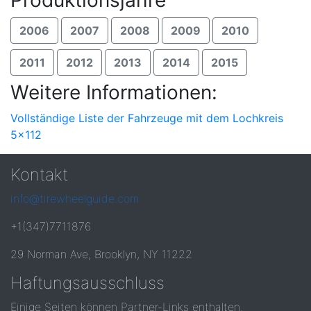
Produktionsjahre
2006
2007
2008
2009
2010
2011
2012
2013
2014
2015
Weitere Informationen:
Vollständige Liste der Fahrzeuge mit dem Lochkreis
5x112
Kontakt
info@tirewheelguide.com
+1(347)7711876
29 Norman Ave, Brooklyn, NY 11222
Haftungsausschluss
Einige Seiten können Partner-Links enthalten.