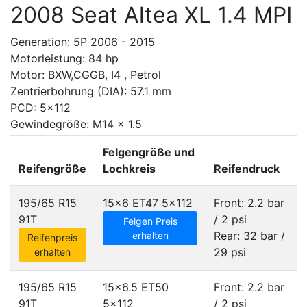
2008 Seat Altea XL 1.4 MPI
Generation: 5P 2006 - 2015
Motorleistung: 84 hp
Motor: BXW,CGGB, I4 , Petrol
Zentrierbohrung (DIA): 57.1 mm
PCD: 5x112
Gewindegröße: M14 x 1.5
Felgengröße und
Reifengröße
Lochkreis
Reifendruck
195/65 R15
15x6 ET47
5x112
Front: 2.2 bar
91T
/ 2 psi
Felgen Preis
Rear: 32 bar /
erhalten
Reifenpreis
29 psi
erhalten
195/65 R15
15x6.5 ET50
Front: 2.2 bar
91T
5x112
/ 2 psi