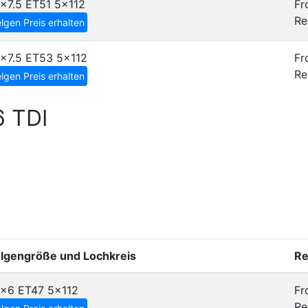
x7.5 ET51
5x112
Fr
Re
lgen Preis erhalten
8x7.5 ET53
5x112
Fr
Re
lgen Preis erhalten
6 TDI
elgengröße und Lochkreis
Re
5x6 ET47
5x112
Fr
Re