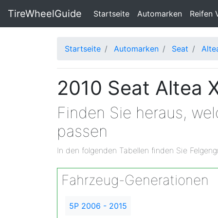
TireWheelGuide
(current)
Startseite
Automarken
Reifen 
Startseite
Automarken
Seat
Alte
2010 Seat Altea 
Finden Sie heraus, wel
passen
In den folgenden Tabellen finden Sie Felgeng
Fahrzeug-Generationen
5P 2006 - 2015