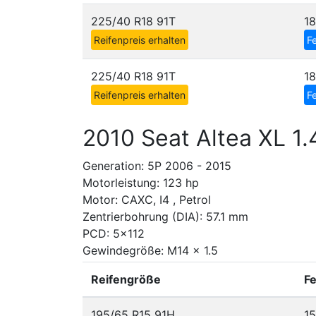
225/40 R18 91T
18
Reifenpreis erhalten
Fe
225/40 R18 91T
1
Reifenpreis erhalten
Fe
2010 Seat Altea XL 1.
Generation: 5P 2006 - 2015
Motorleistung: 123 hp
Motor: CAXC, I4 , Petrol
Zentrierbohrung (DIA): 57.1 mm
PCD: 5x112
Gewindegröße: M14 x 1.5
Reifengröße
F
195/65 R15 91H
1