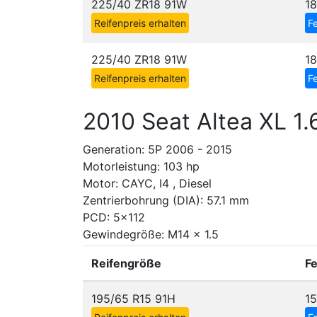
225/40 ZR18 91W
18
Reifenpreis erhalten
Fe
225/40 ZR18 91W
1
Reifenpreis erhalten
Fe
2010 Seat Altea XL 1.
Generation: 5P 2006 - 2015
Motorleistung: 103 hp
Motor: CAYC, I4 , Diesel
Zentrierbohrung (DIA): 57.1 mm
PCD: 5x112
Gewindegröße: M14 x 1.5
Reifengröße
F
195/65 R15 91H
1