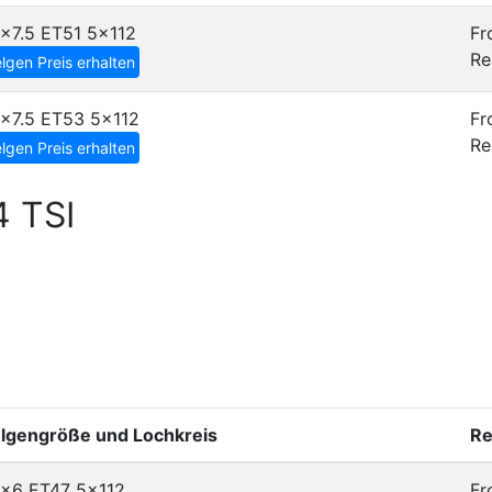
x7.5 ET51
5x112
Fr
Re
lgen Preis erhalten
8x7.5 ET53
5x112
Fr
Re
lgen Preis erhalten
4 TSI
elgengröße und Lochkreis
Re
5x6 ET47
5x112
Fr