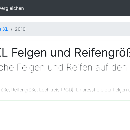
Vergleichen
a XL
2010
XL Felgen und Reifengrö
che Felgen und Reifen auf den
röße, Reifengröße, Lochkreis (PCD), Einpresstiefe der Felgen 