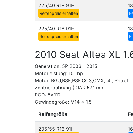
225/40 R18 91H
18
Reifenpreis erhalten
Fe
225/40 R18 91H
1
Reifenpreis erhalten
Fe
2010 Seat Altea XL 1.
Generation: 5P 2006 - 2015
Motorleistung: 101 hp
Motor: BGU,BSE,BSF,CCS,CMX, I4 , Petrol
Zentrierbohrung (DIA): 57.1 mm
PCD: 5x112
Gewindegröße: M14 x 1.5
Reifengröße
F
205/55 R16 91H
1