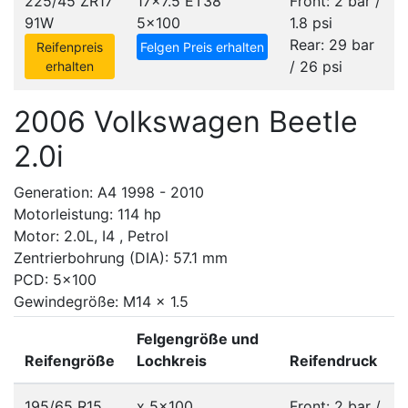
225/45 ZR17
17x7.5 ET38
Front: 2 bar /
91W
5x100
1.8 psi
Rear: 29 bar
Reifenpreis
Felgen Preis erhalten
/ 26 psi
erhalten
2006 Volkswagen Beetle
2.0i
Generation: A4 1998 - 2010
Motorleistung: 114 hp
Motor: 2.0L, I4 , Petrol
Zentrierbohrung (DIA): 57.1 mm
PCD: 5x100
Gewindegröße: M14 x 1.5
Felgengröße und
Reifengröße
Lochkreis
Reifendruck
195/65 R15
x
5x100
Front: 2 bar /