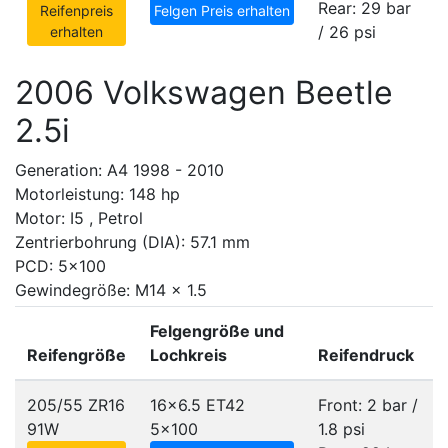
Rear: 29 bar
Reifenpreis
Felgen Preis erhalten
/ 26 psi
erhalten
2006 Volkswagen Beetle
2.5i
Generation: A4 1998 - 2010
Motorleistung: 148 hp
Motor: I5 , Petrol
Zentrierbohrung (DIA): 57.1 mm
PCD: 5x100
Gewindegröße: M14 x 1.5
Felgengröße und
Reifengröße
Lochkreis
Reifendruck
205/55 ZR16
16x6.5 ET42
Front: 2 bar /
91W
5x100
1.8 psi