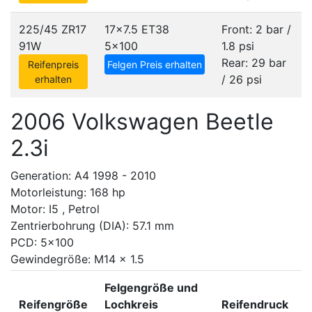
225/45 ZR17
17x7.5 ET38
Front: 2 bar /
91W
5x100
1.8 psi
Rear: 29 bar
Reifenpreis
Felgen Preis erhalten
/ 26 psi
erhalten
2006 Volkswagen Beetle
2.3i
Generation: A4 1998 - 2010
Motorleistung: 168 hp
Motor: I5 , Petrol
Zentrierbohrung (DIA): 57.1 mm
PCD: 5x100
Gewindegröße: M14 x 1.5
Felgengröße und
Reifengröße
Lochkreis
Reifendruck