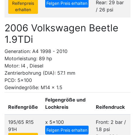
Rear: 29 bar
Reifenpreis
Felgen Preis erhalten
/ 26 psi
erhalten
2006 Volkswagen Beetle
1.9TDi
Generation: A4 1998 - 2010
Motorleistung: 89 hp
Motor: I4 , Diesel
Zentrierbohrung (DIA): 57.1 mm
PCD: 5x100
Gewindegröße: M14 x 1.5
Felgengröße und
Reifengröße
Lochkreis
Reifendruck
195/65 R15
x
5x100
Front: 2 bar /
91H
1.8 psi
Felgen Preis erhalten