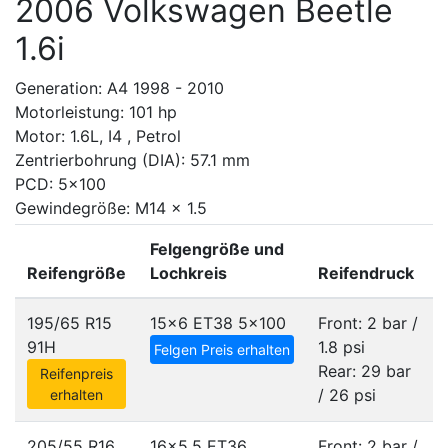
2006 Volkswagen Beetle
1.6i
Generation: A4 1998 - 2010
Motorleistung: 101 hp
Motor: 1.6L, I4 , Petrol
Zentrierbohrung (DIA): 57.1 mm
PCD: 5x100
Gewindegröße: M14 x 1.5
Felgengröße und
Reifengröße
Lochkreis
Reifendruck
195/65 R15
15x6 ET38
5x100
Front: 2 bar /
91H
1.8 psi
Felgen Preis erhalten
Rear: 29 bar
Reifenpreis
/ 26 psi
erhalten
205/55 R16
16x5.5 ET36
Front: 2 bar /