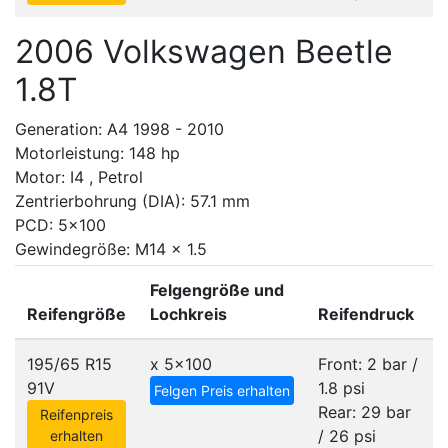
2006 Volkswagen Beetle
1.8T
Generation: A4 1998 - 2010
Motorleistung: 148 hp
Motor: I4 , Petrol
Zentrierbohrung (DIA): 57.1 mm
PCD: 5x100
Gewindegröße: M14 x 1.5
Felgengröße und
Reifengröße
Lochkreis
Reifendruck
195/65 R15
x
5x100
Front: 2 bar /
91V
1.8 psi
Felgen Preis erhalten
Rear: 29 bar
Reifenpreis
/ 26 psi
erhalten