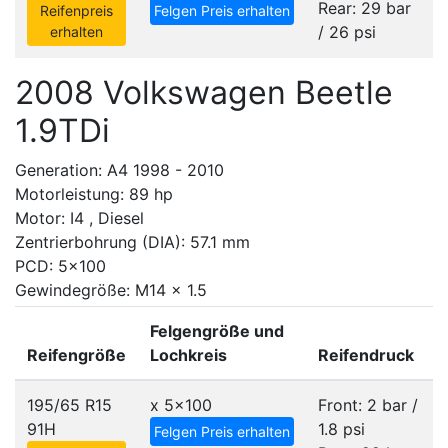
Rear: 29 bar
Reifenpreis
Felgen Preis erhalten
/ 26 psi
erhalten
2008 Volkswagen Beetle
1.9TDi
Generation: A4 1998 - 2010
Motorleistung: 89 hp
Motor: I4 , Diesel
Zentrierbohrung (DIA): 57.1 mm
PCD: 5x100
Gewindegröße: M14 x 1.5
Felgengröße und
Reifengröße
Lochkreis
Reifendruck
195/65 R15
x
5x100
Front: 2 bar /
91H
1.8 psi
Felgen Preis erhalten