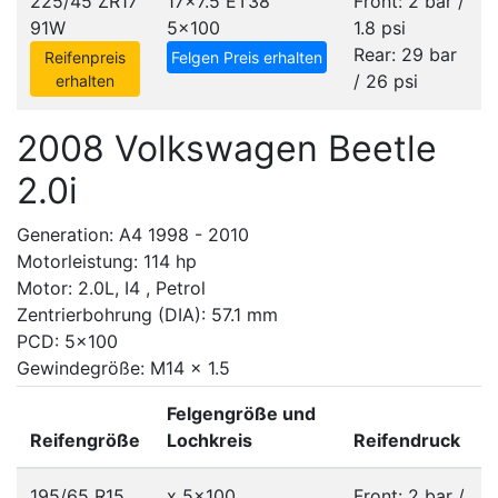
225/45 ZR17
17x7.5 ET38
Front: 2 bar /
91W
5x100
1.8 psi
Rear: 29 bar
Reifenpreis
Felgen Preis erhalten
/ 26 psi
erhalten
2008 Volkswagen Beetle
2.0i
Generation: A4 1998 - 2010
Motorleistung: 114 hp
Motor: 2.0L, I4 , Petrol
Zentrierbohrung (DIA): 57.1 mm
PCD: 5x100
Gewindegröße: M14 x 1.5
Felgengröße und
Reifengröße
Lochkreis
Reifendruck
195/65 R15
x
5x100
Front: 2 bar /