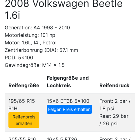
2008 Volkswagen Beetle
1.6i
Generation: A4 1998 - 2010
Motorleistung: 101 hp
Motor: 1.6L, I4 , Petrol
Zentrierbohrung (DIA): 57.1 mm
PCD: 5x100
Gewindegröße: M14 x 1.5
Felgengröße und
Reifengröße
Lochkreis
Reifendruck
195/65 R15
15x6 ET38
5x100
Front: 2 bar /
91H
1.8 psi
Felgen Preis erhalten
Rear: 29 bar
Reifenpreis
/ 26 psi
erhalten
205/55 R16
16x5.5 ET36
Front: 2 bar /