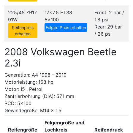
225/45 ZR17
17x7.5 ET38
Front: 2 bar /
91W
5x100
1.8 psi
Rear: 29 bar
Reifenpreis
Felgen Preis erhalten
/ 26 psi
erhalten
2008 Volkswagen Beetle
2.3i
Generation: A4 1998 - 2010
Motorleistung: 168 hp
Motor: I5 , Petrol
Zentrierbohrung (DIA): 57.1 mm
PCD: 5x100
Gewindegröße: M14 x 1.5
Felgengröße und
Reifengröße
Lochkreis
Reifendruck