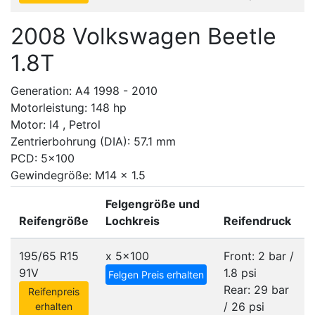
2008 Volkswagen Beetle
1.8T
Generation: A4 1998 - 2010
Motorleistung: 148 hp
Motor: I4 , Petrol
Zentrierbohrung (DIA): 57.1 mm
PCD: 5x100
Gewindegröße: M14 x 1.5
Felgengröße und
Reifengröße
Lochkreis
Reifendruck
195/65 R15
x
5x100
Front: 2 bar /
91V
1.8 psi
Felgen Preis erhalten
Rear: 29 bar
Reifenpreis
/ 26 psi
erhalten