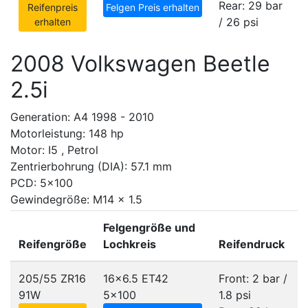
Rear: 29 bar
Reifenpreis
Felgen Preis erhalten
/ 26 psi
erhalten
2008 Volkswagen Beetle
2.5i
Generation: A4 1998 - 2010
Motorleistung: 148 hp
Motor: I5 , Petrol
Zentrierbohrung (DIA): 57.1 mm
PCD: 5x100
Gewindegröße: M14 x 1.5
Felgengröße und
Reifengröße
Lochkreis
Reifendruck
205/55 ZR16
16x6.5 ET42
Front: 2 bar /
91W
5x100
1.8 psi