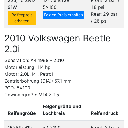
225/45 ZR17
17x7.5 ET38
Front: 2 bar /
91W
5x100
1.8 psi
Rear: 29 bar
Reifenpreis
Felgen Preis erhalten
/ 26 psi
erhalten
2010 Volkswagen Beetle
2.0i
Generation: A4 1998 - 2010
Motorleistung: 114 hp
Motor: 2.0L, I4 , Petrol
Zentrierbohrung (DIA): 57.1 mm
PCD: 5x100
Gewindegröße: M14 x 1.5
Felgengröße und
Reifengröße
Lochkreis
Reifendruck
195/65 R15
x
5x100
Front: 2 bar /