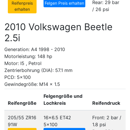
Rear: 29 bar
Reifenpreis
Felgen Preis erhalten
/ 26 psi
erhalten
2010 Volkswagen Beetle
2.5i
Generation: A4 1998 - 2010
Motorleistung: 148 hp
Motor: I5 , Petrol
Zentrierbohrung (DIA): 57.1 mm
PCD: 5x100
Gewindegröße: M14 x 1.5
Felgengröße und
Reifengröße
Lochkreis
Reifendruck
205/55 ZR16
16x6.5 ET42
Front: 2 bar /
91W
5x100
1.8 psi