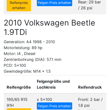
Rear: 29 bar
Reifenpreis
Felgen Preis erhalten
/ 26 psi
erhalten
2010 Volkswagen Beetle
1.9TDi
Generation: A4 1998 - 2010
Motorleistung: 89 hp
Motor: I4 , Diesel
Zentrierbohrung (DIA): 57.1 mm
PCD: 5x100
Gewindegröße: M14 x 1.5
Felgengröße und
Reifengröße
Lochkreis
Reifendruck
195/65 R15
x
5x100
Front: 2 bar /
91H
1.8 psi
Felgen Preis erhalten