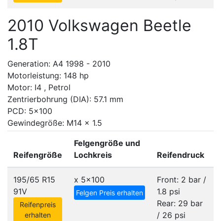
2010 Volkswagen Beetle
1.8T
Generation: A4 1998 - 2010
Motorleistung: 148 hp
Motor: I4 , Petrol
Zentrierbohrung (DIA): 57.1 mm
PCD: 5x100
Gewindegröße: M14 x 1.5
Felgengröße und
Reifengröße
Lochkreis
Reifendruck
195/65 R15
x
5x100
Front: 2 bar /
91V
1.8 psi
Felgen Preis erhalten
Rear: 29 bar
Reifenpreis
/ 26 psi
erhalten