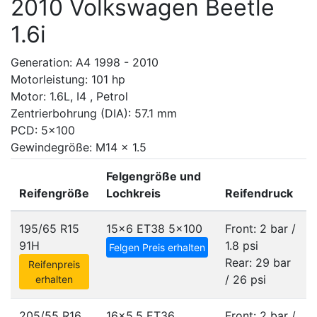
2010 Volkswagen Beetle
1.6i
Generation: A4 1998 - 2010
Motorleistung: 101 hp
Motor: 1.6L, I4 , Petrol
Zentrierbohrung (DIA): 57.1 mm
PCD: 5x100
Gewindegröße: M14 x 1.5
Felgengröße und
Reifengröße
Lochkreis
Reifendruck
195/65 R15
15x6 ET38
5x100
Front: 2 bar /
91H
1.8 psi
Felgen Preis erhalten
Rear: 29 bar
Reifenpreis
/ 26 psi
erhalten
205/55 R16
16x5.5 ET36
Front: 2 bar /