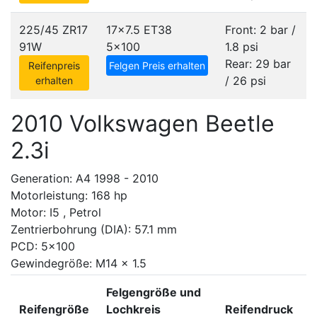
225/45 ZR17
17x7.5 ET38
Front: 2 bar /
91W
5x100
1.8 psi
Rear: 29 bar
Reifenpreis
Felgen Preis erhalten
/ 26 psi
erhalten
2010 Volkswagen Beetle
2.3i
Generation: A4 1998 - 2010
Motorleistung: 168 hp
Motor: I5 , Petrol
Zentrierbohrung (DIA): 57.1 mm
PCD: 5x100
Gewindegröße: M14 x 1.5
Felgengröße und
Reifengröße
Lochkreis
Reifendruck