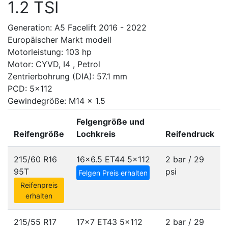
1.2 TSI
Generation: A5 Facelift 2016 - 2022
Europäischer Markt modell
Motorleistung: 103 hp
Motor: CYVD, I4 , Petrol
Zentrierbohrung (DIA): 57.1 mm
PCD: 5x112
Gewindegröße: M14 x 1.5
Felgengröße und
Reifengröße
Lochkreis
Reifendruck
215/60 R16
16x6.5 ET44
5x112
2 bar / 29
95T
psi
Felgen Preis erhalten
Reifenpreis
erhalten
215/55 R17
17x7 ET43
5x112
2 bar / 29