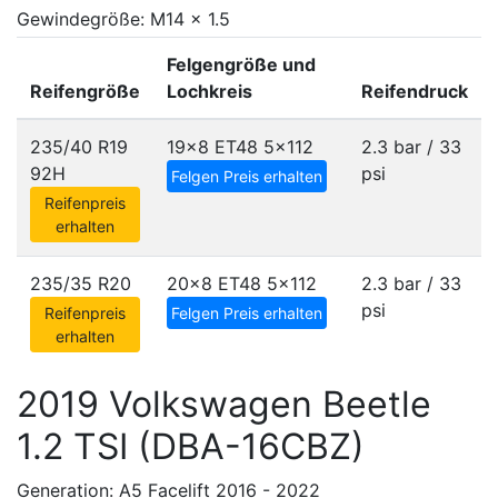
Gewindegröße: M14 x 1.5
Felgengröße und
Reifengröße
Lochkreis
Reifendruck
235/40 R19
19x8 ET48
5x112
2.3 bar / 33
92H
psi
Felgen Preis erhalten
Reifenpreis
erhalten
235/35 R20
20x8 ET48
5x112
2.3 bar / 33
psi
Reifenpreis
Felgen Preis erhalten
erhalten
2019 Volkswagen Beetle
1.2 TSI (DBA-16CBZ)
Generation: A5 Facelift 2016 - 2022