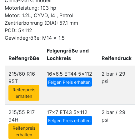
China-Markt modell
Motorleistung: 103 hp
Motor: 1.2L, CYVD, I4 , Petrol
Zentrierbohrung (DIA): 57.1 mm
PCD: 5x112
Gewindegröße: M14 x 1.5
Felgengröße und
Reifengröße
Lochkreis
Reifendruck
215/60 R16
16x6.5 ET44
5x112
2 bar / 29
95T
psi
Felgen Preis erhalten
Reifenpreis
erhalten
215/55 R17
17x7 ET43
5x112
2 bar / 29
94H
psi
Felgen Preis erhalten
Reifenpreis
erhalten