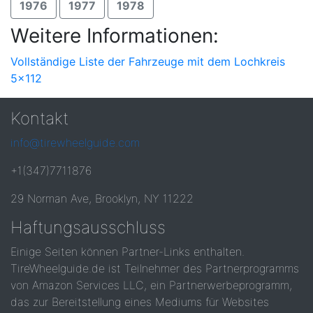
1976
1977
1978
Weitere Informationen:
Vollständige Liste der Fahrzeuge mit dem Lochkreis
5x112
Kontakt
info@tirewheelguide.com
+1(347)7711876
29 Norman Ave, Brooklyn, NY 11222
Haftungsausschluss
Einige Seiten können Partner-Links enthalten.
TireWheelguide.de ist Teilnehmer des Partnerprogramms
von Amazon Services LLC, ein Partnerwerbeprogramm,
das zur Bereitstellung eines Mediums für Websites