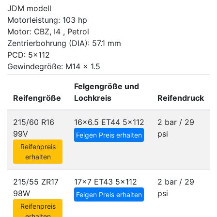
JDM modell
Motorleistung: 103 hp
Motor: CBZ, I4 , Petrol
Zentrierbohrung (DIA): 57.1 mm
PCD: 5x112
Gewindegröße: M14 x 1.5
Felgengröße und
Reifengröße
Lochkreis
Reifendruck
215/60 R16
16x6.5 ET44
5x112
2 bar / 29
99V
psi
Felgen Preis erhalten
Reifenpreis
erhalten
215/55 ZR17
17x7 ET43
5x112
2 bar / 29
98W
psi
Felgen Preis erhalten
Reifenpreis
erhalten