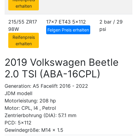
erhalten
215/55 ZR17
17x7 ET43
5x112
2 bar / 29
98W
psi
Felgen Preis erhalten
Reifenpreis
erhalten
2019 Volkswagen Beetle
2.0 TSI (ABA-16CPL)
Generation: A5 Facelift 2016 - 2022
JDM modell
Motorleistung: 208 hp
Motor: CPL, I4 , Petrol
Zentrierbohrung (DIA): 57.1 mm
PCD: 5x112
Gewindegröße: M14 x 1.5