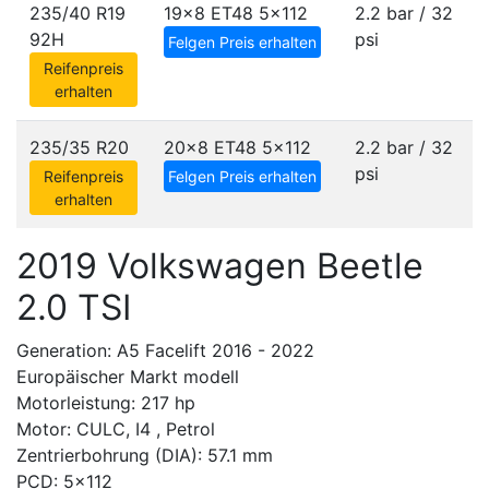
235/40 R19
19x8 ET48
5x112
2.2 bar / 32
92H
psi
Felgen Preis erhalten
Reifenpreis
erhalten
235/35 R20
20x8 ET48
5x112
2.2 bar / 32
psi
Reifenpreis
Felgen Preis erhalten
erhalten
2019 Volkswagen Beetle
2.0 TSI
Generation: A5 Facelift 2016 - 2022
Europäischer Markt modell
Motorleistung: 217 hp
Motor: CULC, I4 , Petrol
Zentrierbohrung (DIA): 57.1 mm
PCD: 5x112