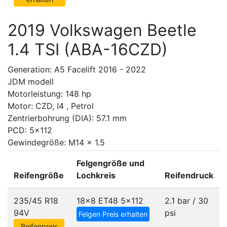
2019 Volkswagen Beetle
1.4 TSI (ABA-16CZD)
Generation: A5 Facelift 2016 - 2022
JDM modell
Motorleistung: 148 hp
Motor: CZD, I4 , Petrol
Zentrierbohrung (DIA): 57.1 mm
PCD: 5x112
Gewindegröße: M14 x 1.5
Felgengröße und
Reifengröße
Lochkreis
Reifendruck
235/45 R18
18x8 ET48
5x112
2.1 bar / 30
94V
psi
Felgen Preis erhalten
Reifenpreis