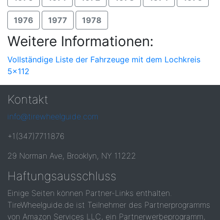
1976
1977
1978
Weitere Informationen:
Vollständige Liste der Fahrzeuge mit dem Lochkreis
5x112
Kontakt
info@tirewheelguide.com
+1(347)7711876
29 Norman Ave, Brooklyn, NY 11222
Haftungsausschluss
Einige Seiten können Partner-Links enthalten.
TireWheelguide.de ist Teilnehmer des Partnerprogramms
von Amazon Services LLC, ein Partnerwerbeprogramm,