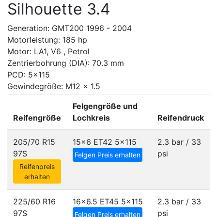
Silhouette 3.4
Generation: GMT200 1996 - 2004
Motorleistung: 185 hp
Motor: LA1, V6 , Petrol
Zentrierbohrung (DIA): 70.3 mm
PCD: 5x115
Gewindegröße: M12 x 1.5
Felgengröße und
Reifengröße
Lochkreis
Reifendruck
205/70 R15
15x6 ET42
5x115
2.3 bar / 33
97S
psi
Felgen Preis erhalten
Reifenpreis
erhalten
225/60 R16
16x6.5 ET45
5x115
2.3 bar / 33
97S
psi
Felgen Preis erhalten