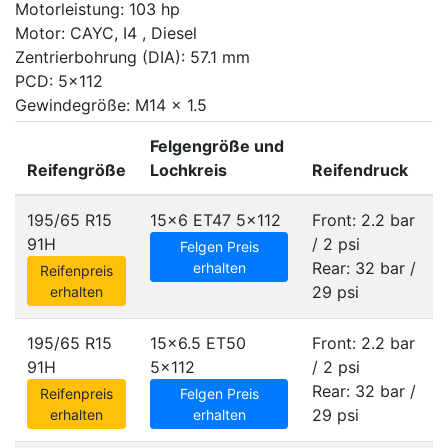
Motorleistung: 103 hp
Motor: CAYC, I4 , Diesel
Zentrierbohrung (DIA): 57.1 mm
PCD: 5x112
Gewindegröße: M14 x 1.5
Felgengröße und
Reifengröße
Lochkreis
Reifendruck
195/65 R15
15x6 ET47
5x112
Front: 2.2 bar
91H
/ 2 psi
Felgen Preis
Rear: 32 bar /
erhalten
Reifenpreis
29 psi
erhalten
195/65 R15
15x6.5 ET50
Front: 2.2 bar
91H
5x112
/ 2 psi
Rear: 32 bar /
Reifenpreis
Felgen Preis
29 psi
erhalten
erhalten