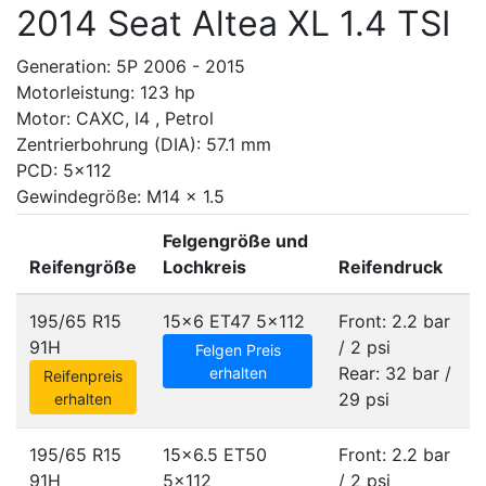
2014 Seat Altea XL 1.4 TSI
Generation: 5P 2006 - 2015
Motorleistung: 123 hp
Motor: CAXC, I4 , Petrol
Zentrierbohrung (DIA): 57.1 mm
PCD: 5x112
Gewindegröße: M14 x 1.5
Felgengröße und
Reifengröße
Lochkreis
Reifendruck
195/65 R15
15x6 ET47
5x112
Front: 2.2 bar
91H
/ 2 psi
Felgen Preis
Rear: 32 bar /
erhalten
Reifenpreis
29 psi
erhalten
195/65 R15
15x6.5 ET50
Front: 2.2 bar
91H
5x112
/ 2 psi