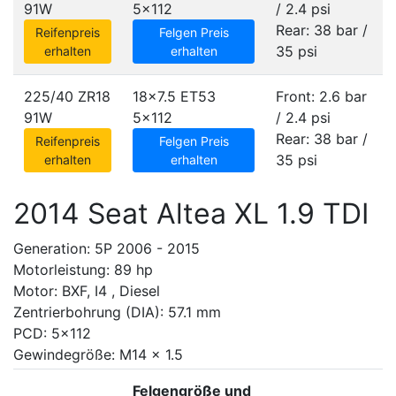
91W
5x112
/ 2.4 psi
Rear: 38 bar /
Reifenpreis
Felgen Preis
35 psi
erhalten
erhalten
225/40 ZR18
18x7.5 ET53
Front: 2.6 bar
91W
5x112
/ 2.4 psi
Rear: 38 bar /
Reifenpreis
Felgen Preis
35 psi
erhalten
erhalten
2014 Seat Altea XL 1.9 TDI
Generation: 5P 2006 - 2015
Motorleistung: 89 hp
Motor: BXF, I4 , Diesel
Zentrierbohrung (DIA): 57.1 mm
PCD: 5x112
Gewindegröße: M14 x 1.5
Felgengröße und