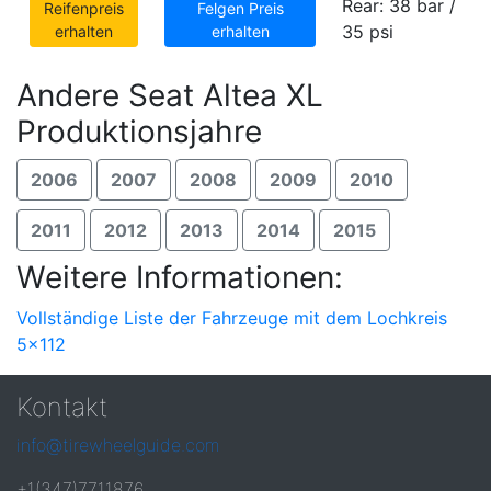
Rear: 38 bar /
Reifenpreis
Felgen Preis
35 psi
erhalten
erhalten
Andere Seat Altea XL
Produktionsjahre
2006
2007
2008
2009
2010
2011
2012
2013
2014
2015
Weitere Informationen:
Vollständige Liste der Fahrzeuge mit dem Lochkreis
5x112
Kontakt
info@tirewheelguide.com
+1(347)7711876