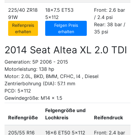
225/40 ZR18
18x7.5 ET53
Front: 2.6 bar
91W
5x112
/ 2.4 psi
Rear: 38 bar /
Reifenpreis
Felgen Preis
35 psi
erhalten
erhalten
2014 Seat Altea XL 2.0 TDI
Generation: 5P 2006 - 2015
Motorleistung: 138 hp
Motor: 2.0L, BKD, BMM, CFHC, I4 , Diesel
Zentrierbohrung (DIA): 57.1 mm
PCD: 5x112
Gewindegröße: M14 x 1.5
Felgengröße und
Reifengröße
Lochkreis
Reifendruck
205/55 R16
16x6 ET50
5x112
Front: 2.4 bar