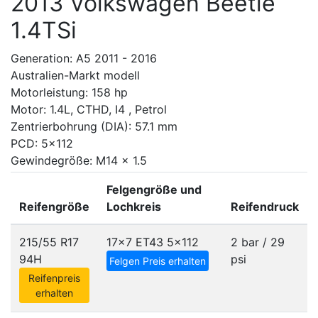
2013 Volkswagen Beetle
1.4TSi
Generation: A5 2011 - 2016
Australien-Markt modell
Motorleistung: 158 hp
Motor: 1.4L, CTHD, I4 , Petrol
Zentrierbohrung (DIA): 57.1 mm
PCD: 5x112
Gewindegröße: M14 x 1.5
Felgengröße und
Reifengröße
Lochkreis
Reifendruck
215/55 R17
17x7 ET43
5x112
2 bar / 29
94H
psi
Felgen Preis erhalten
Reifenpreis
erhalten