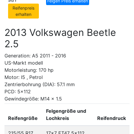
98Y
Felgen Preis erhalten
Reifenpreis
erhalten
2013 Volkswagen Beetle
2.5
Generation: A5 2011 - 2016
US-Markt modell
Motorleistung: 170 hp
Motor: I5 , Petrol
Zentrierbohrung (DIA): 57.1 mm
PCD: 5x112
Gewindegröße: M14 x 1.5
Felgengröße und
Reifengröße
Lochkreis
Reifendruck
215/55 R17
17x7 ET47
5x112