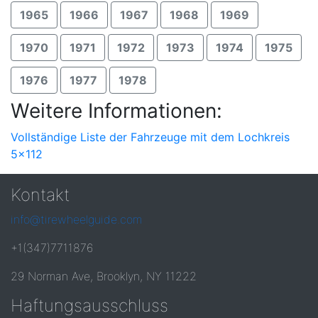
1965
1966
1967
1968
1969
1970
1971
1972
1973
1974
1975
1976
1977
1978
Weitere Informationen:
Vollständige Liste der Fahrzeuge mit dem Lochkreis
5x112
Kontakt
info@tirewheelguide.com
+1(347)7711876
29 Norman Ave, Brooklyn, NY 11222
Haftungsausschluss