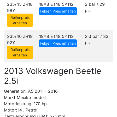
235/45 ZR18
18x8 ET48
5x112
2 bar / 29
98Y
psi
Felgen Preis erhalten
Reifenpreis
erhalten
235/40 ZR19
19x8 ET48
5x112
2.3 bar / 33
92Y
psi
Felgen Preis erhalten
Reifenpreis
erhalten
2013 Volkswagen Beetle
2.5i
Generation: A5 2011 - 2016
Markt Mexiko modell
Motorleistung: 170 hp
Motor: I4 , Petrol
Zentrierbohrung (DIA): 57.1 mm