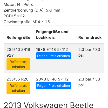
Motor: I4 , Petrol
Zentrierbohrung (DIA): 57.1 mm
PCD: 5x112
Gewindegröße: M14 x 1.5
Felgengröße und
Reifengröße
Lochkreis
Reifendruck
235/40 ZR19
19x8 ET48
5x112
2.3 bar / 33
92Y
psi
Felgen Preis erhalten
Reifenpreis
erhalten
235/35 R20
20x8 ET48
5x112
2.3 bar / 33
psi
Reifenpreis
Felgen Preis erhalten
erhalten
2013 Volkswagen Beetle