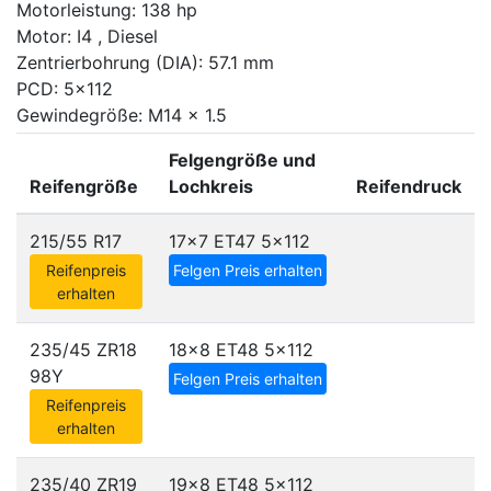
Motorleistung: 138 hp
Motor: I4 , Diesel
Zentrierbohrung (DIA): 57.1 mm
PCD: 5x112
Gewindegröße: M14 x 1.5
Felgengröße und
Reifengröße
Lochkreis
Reifendruck
215/55 R17
17x7 ET47
5x112
Reifenpreis
Felgen Preis erhalten
erhalten
235/45 ZR18
18x8 ET48
5x112
98Y
Felgen Preis erhalten
Reifenpreis
erhalten
235/40 ZR19
19x8 ET48
5x112