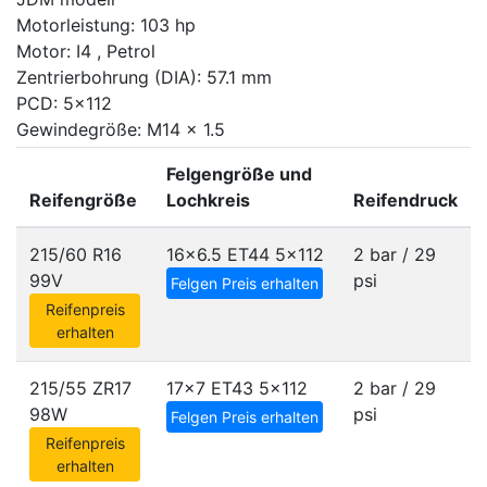
Motorleistung: 103 hp
Motor: I4 , Petrol
Zentrierbohrung (DIA): 57.1 mm
PCD: 5x112
Gewindegröße: M14 x 1.5
Felgengröße und
Reifengröße
Lochkreis
Reifendruck
215/60 R16
16x6.5 ET44
5x112
2 bar / 29
99V
psi
Felgen Preis erhalten
Reifenpreis
erhalten
215/55 ZR17
17x7 ET43
5x112
2 bar / 29
98W
psi
Felgen Preis erhalten
Reifenpreis
erhalten