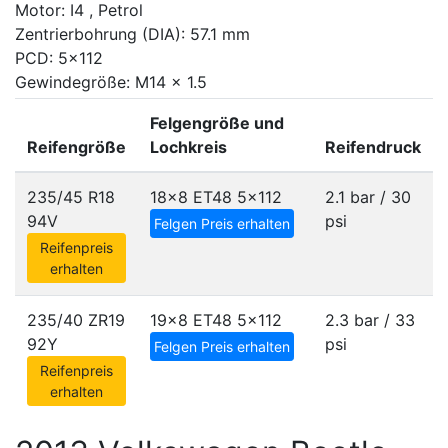
Motor: I4 , Petrol
Zentrierbohrung (DIA): 57.1 mm
PCD: 5x112
Gewindegröße: M14 x 1.5
Felgengröße und
Reifengröße
Lochkreis
Reifendruck
235/45 R18
18x8 ET48
5x112
2.1 bar / 30
94V
psi
Felgen Preis erhalten
Reifenpreis
erhalten
235/40 ZR19
19x8 ET48
5x112
2.3 bar / 33
92Y
psi
Felgen Preis erhalten
Reifenpreis
erhalten