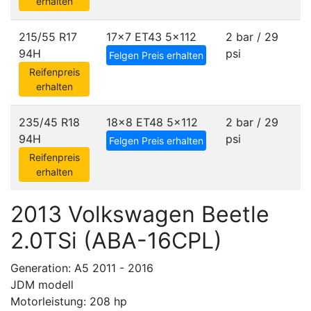
erhalten
215/55 R17
17x7 ET43
5x112
2 bar / 29
94H
psi
Felgen Preis erhalten
Reifenpreis
erhalten
235/45 R18
18x8 ET48
5x112
2 bar / 29
94H
psi
Felgen Preis erhalten
Reifenpreis
erhalten
2013 Volkswagen Beetle
2.0TSi (ABA-16CPL)
Generation: A5 2011 - 2016
JDM modell
Motorleistung: 208 hp