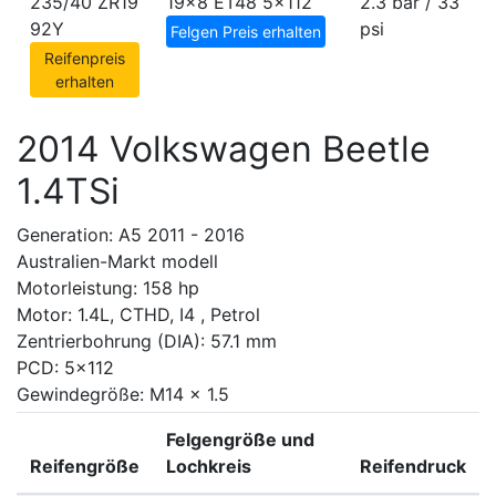
235/40 ZR19
19x8 ET48
5x112
2.3 bar / 33
92Y
psi
Felgen Preis erhalten
Reifenpreis
erhalten
2014 Volkswagen Beetle
1.4TSi
Generation: A5 2011 - 2016
Australien-Markt modell
Motorleistung: 158 hp
Motor: 1.4L, CTHD, I4 , Petrol
Zentrierbohrung (DIA): 57.1 mm
PCD: 5x112
Gewindegröße: M14 x 1.5
Felgengröße und
Reifengröße
Lochkreis
Reifendruck