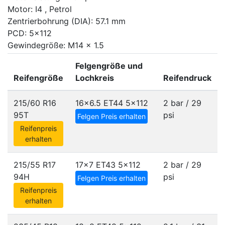
Motor: I4 , Petrol
Zentrierbohrung (DIA): 57.1 mm
PCD: 5x112
Gewindegröße: M14 x 1.5
Felgengröße und
Reifengröße
Lochkreis
Reifendruck
215/60 R16
16x6.5 ET44
5x112
2 bar / 29
95T
psi
Felgen Preis erhalten
Reifenpreis
erhalten
215/55 R17
17x7 ET43
5x112
2 bar / 29
94H
psi
Felgen Preis erhalten
Reifenpreis
erhalten