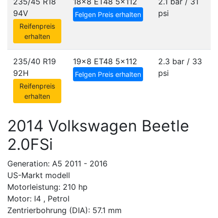
235/45 R18
18x8 ET48
5x112
2.1 bar / 31
94V
psi
Felgen Preis erhalten
Reifenpreis
erhalten
235/40 R19
19x8 ET48
5x112
2.3 bar / 33
92H
psi
Felgen Preis erhalten
Reifenpreis
erhalten
2014 Volkswagen Beetle
2.0FSi
Generation: A5 2011 - 2016
US-Markt modell
Motorleistung: 210 hp
Motor: I4 , Petrol
Zentrierbohrung (DIA): 57.1 mm