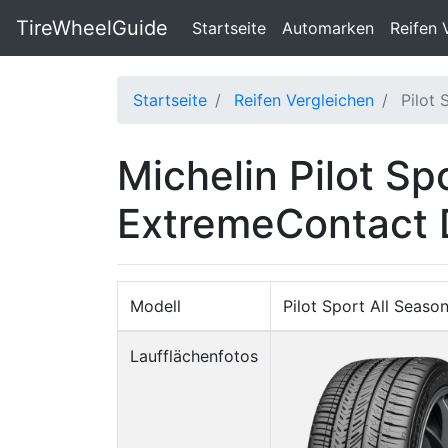
TireWheelGuide
(current)
Startseite
Automarken
Reifen 
Startseite
Reifen Vergleichen
Pilot
Michelin Pilot Sp
ExtremeContact
Modell
Pilot Sport All Seaso
Laufflächenfotos