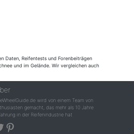
en Daten, Reifentests und Forenbeiträgen
Schnee und im Gelände. Wir vergleichen auch
ber
reWheelGuide.de wird von einem Team von
thusiasten gemacht, das mehr als 10 Jahre
fahrung in der Reifenindustrie hat