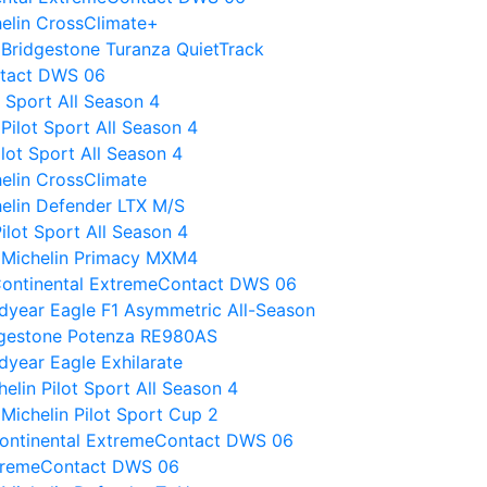
helin CrossClimate+
Bridgestone Turanza QuietTrack
ontact DWS 06
t Sport All Season 4
ilot Sport All Season 4
ilot Sport All Season 4
helin CrossClimate
chelin Defender LTX M/S
ilot Sport All Season 4
 Michelin Primacy MXM4
ontinental ExtremeContact DWS 06
odyear Eagle F1 Asymmetric All-Season
ridgestone Potenza RE980AS
dyear Eagle Exhilarate
lin Pilot Sport All Season 4
ichelin Pilot Sport Cup 2
ontinental ExtremeContact DWS 06
ExtremeContact DWS 06