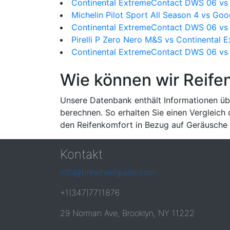
Continental ExtremeContact DWS 06 vs 
Michelin Pilot Sport All Season 4 vs Go
Continental ExtremeContact DWS 06 vs 
Pirelli P Zero Nero M&S vs Continental
Continental ExtremeContact DWS 06 vs 
Wie können wir Reife
Unsere Datenbank enthält Informationen übe
berechnen. So erhalten Sie einen Vergleich
den Reifenkomfort in Bezug auf Geräusche 
Kontakt
info@tirewheelguide.com
+1(347)7711876
29 Norman Ave, Brooklyn, NY 11222