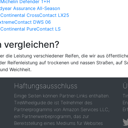
Michelin Defender T+H
odyear Assurance All-Season
Continental CrossContact LX25
 ExtremeContact DWS 06
Continental PureContact LS
n vergleichen?
r die Leistung verschiedener Reifen, die wir aus öffentlich
 der Reifenleistung auf trockenen und nassen Straßen, auf 
und Weichheit.
Haftungsausschluss
Ü
Einige Seiten können Partner-Links enthalten.
Ti
TireWheelguide.de ist Teilnehmer des
En
Partnerprogramms von Amazon Services LLC,
Er
ein Partnerwerbeprogramm, das zur
Bereitstellung eines Mediums für Websites