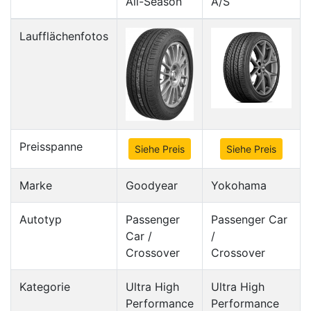
All-Season
A/S
Laufflächenfotos
Preisspanne
Siehe Preis
Siehe Preis
Marke
Goodyear
Yokohama
Autotyp
Passenger
Passenger Car
Car /
/
Crossover
Crossover
Kategorie
Ultra High
Ultra High
Performance
Performance