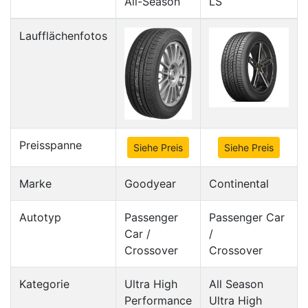
All-Season
LS
Laufflächenfotos
Preisspanne
Siehe Preis
Siehe Preis
Marke
Goodyear
Continental
Autotyp
Passenger
Passenger Car
Car /
/
Crossover
Crossover
Kategorie
Ultra High
All Season
Performance
Ultra High