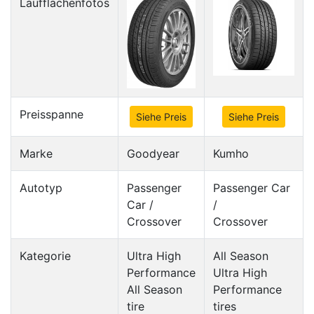
Laufflächenfotos
Preisspanne
Siehe Preis
Siehe Preis
Marke
Goodyear
Kumho
Autotyp
Passenger
Passenger Car
Car /
/
Crossover
Crossover
Kategorie
Ultra High
All Season
Performance
Ultra High
All Season
Performance
tire
tires