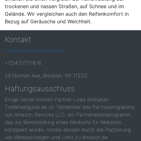
trockenen und nassen Straßen, auf Schnee und im
Gelände. Wir vergleichen auch den Reifenkomfort in
Bezug auf Geräusche und Weichheit.
Kontakt
info@tirewheelguide.com
+1(347)7711876
29 Norman Ave, Brooklyn, NY 11222
Haftungsausschluss
Einige Seiten können Partner-Links enthalten.
TireWheelguide.de ist Teilnehmer des Partnerprogramms
von Amazon Services LLC, ein Partnerwerbeprogramm,
das zur Bereitstellung eines Mediums für Websites
konzipiert wurde, mittels dessen durch die Platzierung
von Werbeanzeigen und Links zu Amazon.de