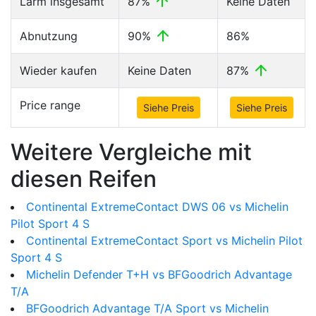
Lärm insgesamt
87%
Keine Daten
Abnutzung
90%
86%
Wieder kaufen
Keine Daten
87%
Price range
Siehe Preis
Siehe Preis
Weitere Vergleiche mit
diesen Reifen
Continental ExtremeContact DWS 06 vs Michelin
Pilot Sport 4 S
Continental ExtremeContact Sport vs Michelin Pilot
Sport 4 S
Michelin Defender T+H vs BFGoodrich Advantage
T/A
BFGoodrich Advantage T/A Sport vs Michelin