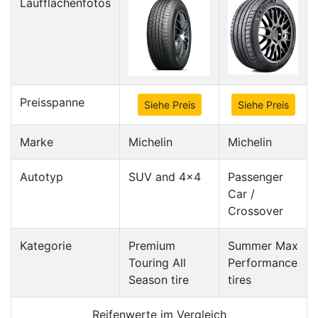
Laufflächenfotos
Preisspanne
Siehe Preis
Siehe Preis
Marke
Michelin
Michelin
Autotyp
SUV and 4x4
Passenger
Car /
Crossover
Kategorie
Premium
Summer Max
Touring All
Performance
Season tire
tires
Reifenwerte im Vergleich